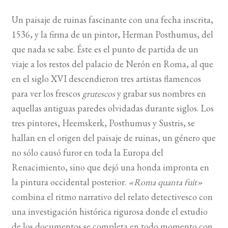
Un paisaje de ruinas fascinante con una fecha inscrita,
BUSCAR
1536, y la firma de un pintor, Herman Posthumus, del
que nada se sabe. Éste es el punto de partida de un
LISTA DE LIBROS
viaje a los restos del palacio de Nerón en Roma, al que
en el siglo XVI descendieron tres artistas flamencos
para ver los frescos
grutescos
y grabar sus nombres en
aquellas antiguas paredes olvidadas durante siglos. Los
tres pintores, Heemskerk, Posthumus y Sustris, se
hallan en el origen del paisaje de ruinas, un género que
no sólo causó furor en toda la Europa del
Renacimiento, sino que dejó una honda impronta en
la pintura occidental posterior.
«Roma quanta fuit»
combina el ritmo narrativo del relato detectivesco con
una investigación histórica rigurosa donde el estudio
de los documentos se completa en todo momento con