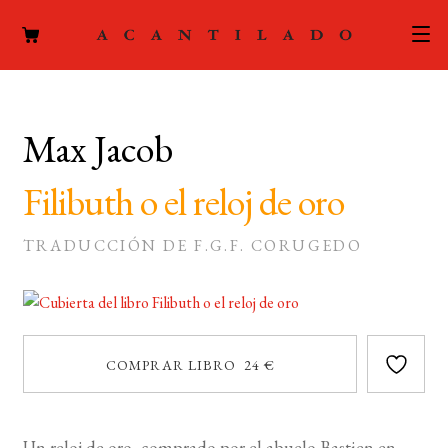
CATÁLOGO
Max Jacob
AUTORES
Expand
el
Filibuth o el reloj de oro
ACTUALIDAD
Expand
menú
el
hijo
PODCAST
TRADUCCIÓN DE F.G.F. CORUGEDO
menú
hijo
LA EDITORIAL
Expand
el
FOREIGN RIGHTS
menú
COMPRAR LIBRO 24 €
hijo
CONTACTO
MI CUENTA
Un reloj de oro, comprado por el abuelo Bastien en