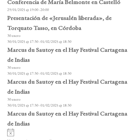
Conferencia de María Belmonte en Castelló
v
29/01/2025 @ 19:00
-
20:00
e
Presentación de «Jerusalén liberada», de
n
Torquato Tasso, en Córdoba
t
30 enero
o
30/01/2025 @ 17:30
-
01/02/2025 @ 18:30
s
Marcus du Sautoy en el Hay Festival Cartagena
de Indias
30 enero
30/01/2025 @ 17:30
-
01/02/2025 @ 18:30
Marcus du Sautoy en el Hay Festival Cartagena
de Indias
30 enero
30/01/2025 @ 17:30
-
01/02/2025 @ 18:30
Marcus du Sautoy en el Hay Festival Cartagena
de Indias
A
v