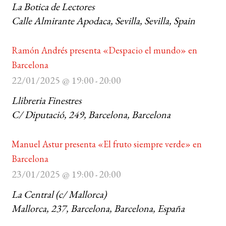
La Botica de Lectores
Calle Almirante Apodaca, Sevilla, Sevilla, Spain
BUSCAR
LISTA DE LIBROS
Ramón Andrés presenta «Despacio el mundo» en
Barcelona
22/01/2025 @ 19:00
20:00
-
Llibreria Finestres
C/ Diputació, 249, Barcelona, Barcelona
Manuel Astur presenta «El fruto siempre verde» en
Barcelona
23/01/2025 @ 19:00
20:00
-
La Central (c/ Mallorca)
Mallorca, 237, Barcelona, Barcelona, España