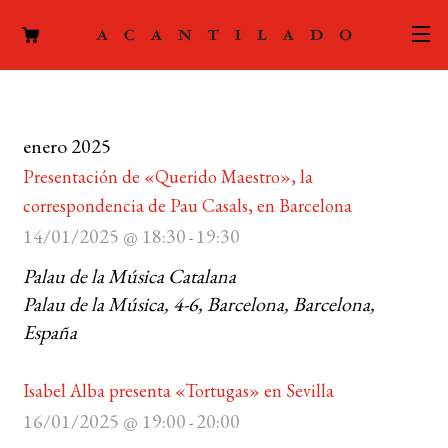
CATÁLOGO
enero 2025
AUTORES
Expand
Presentación de «Querido Maestro», la
el
ACTUALIDAD
correspondencia de Pau Casals, en Barcelona
Expand
menú
14/01/2025 @ 18:30
19:30
el
-
hijo
PODCAST
menú
Palau de la Música Catalana
hijo
LA EDITORIAL
Palau de la Música, 4-6, Barcelona, Barcelona,
Expand
España
el
FOREIGN RIGHTS
menú
hijo
Isabel Alba presenta «Tortugas» en Sevilla
CONTACTO
16/01/2025 @ 19:00
20:00
-
MI CUENTA