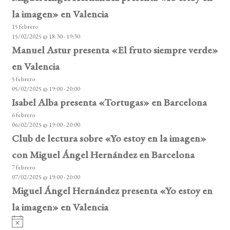
la imagen» en Valencia
15 febrero
15/02/2025 @ 18:30
-
19:30
Manuel Astur presenta «El fruto siempre verde»
en Valencia
5 febrero
05/02/2025 @ 19:00
-
20:00
Isabel Alba presenta «Tortugas» en Barcelona
6 febrero
06/02/2025 @ 19:00
-
20:00
Club de lectura sobre «Yo estoy en la imagen»
con Miguel Ángel Hernández en Barcelona
7 febrero
07/02/2025 @ 19:00
-
20:00
Miguel Ángel Hernández presenta «Yo estoy en
la imagen» en Valencia
A
v