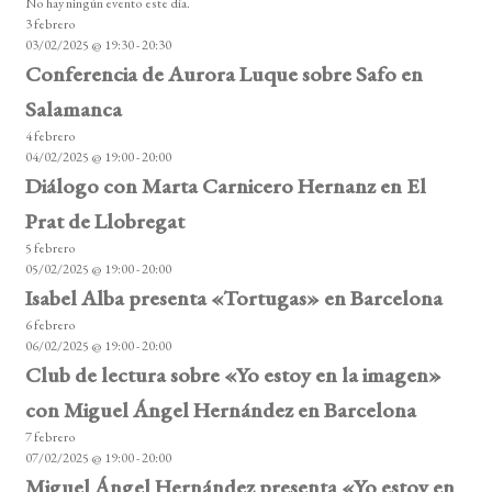
No hay ningún evento este día.
i
3 febrero
s
03/02/2025 @ 19:30
-
20:30
o
Conferencia de Aurora Luque sobre Safo en
Salamanca
4 febrero
04/02/2025 @ 19:00
-
20:00
Diálogo con Marta Carnicero Hernanz en El
Prat de Llobregat
5 febrero
05/02/2025 @ 19:00
-
20:00
Isabel Alba presenta «Tortugas» en Barcelona
6 febrero
06/02/2025 @ 19:00
-
20:00
Club de lectura sobre «Yo estoy en la imagen»
con Miguel Ángel Hernández en Barcelona
7 febrero
07/02/2025 @ 19:00
-
20:00
Miguel Ángel Hernández presenta «Yo estoy en