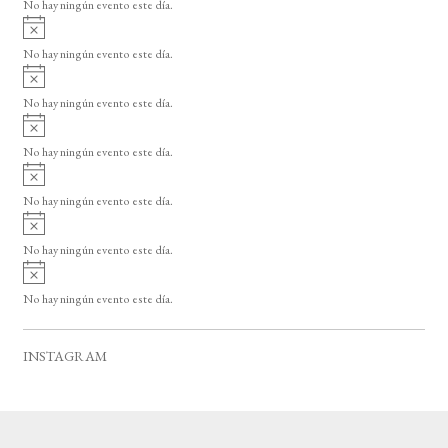
o
No hay ningún evento este día.
i
A
s
v
o
No hay ningún evento este día.
i
A
s
v
o
No hay ningún evento este día.
i
A
s
v
o
No hay ningún evento este día.
i
A
s
v
o
No hay ningún evento este día.
i
A
s
v
o
No hay ningún evento este día.
i
A
s
v
o
No hay ningún evento este día.
i
s
o
INSTAGRAM