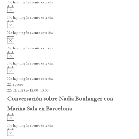
No hay ningún evento este día.
i
A
s
v
o
No hay ningún evento este día.
i
A
s
v
o
No hay ningún evento este día.
i
A
s
v
o
No hay ningún evento este día.
i
A
s
v
o
No hay ningún evento este día.
i
A
s
v
o
No hay ningún evento este día.
i
22 febrero
s
22/02/2025 @ 12:00
-
13:00
o
Conversación sobre Nadia Boulanger con
Marina Sala en Barcelona
A
v
No hay ningún evento este día.
i
A
s
v