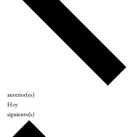
E
anterior(es)
v
Hoy
e
E
siguiente(s)
n
v
t
e