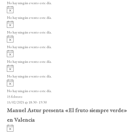
No hay ningún evento este día.
i
A
s
v
o
No hay ningún evento este día.
i
A
s
v
o
No hay ningún evento este día.
i
A
s
v
o
No hay ningún evento este día.
i
A
s
v
o
No hay ningún evento este día.
i
A
s
v
o
No hay ningún evento este día.
i
A
s
v
o
No hay ningún evento este día.
i
15 febrero
s
15/02/2025 @ 18:30
-
19:30
o
Manuel Astur presenta «El fruto siempre verde»
en Valencia
A
v