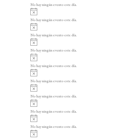
v
o
No hay ningún evento este día.
i
A
s
v
o
No hay ningún evento este día.
i
A
s
v
o
No hay ningún evento este día.
i
A
s
v
o
No hay ningún evento este día.
i
A
s
v
o
No hay ningún evento este día.
i
A
s
v
o
No hay ningún evento este día.
i
A
s
v
o
No hay ningún evento este día.
i
A
s
v
o
No hay ningún evento este día.
i
A
s
v
o
No hay ningún evento este día.
i
A
s
v