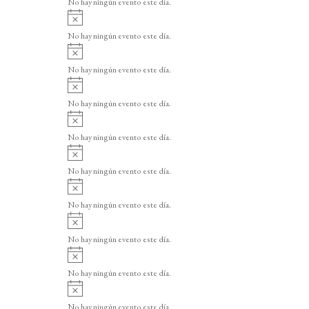
No hay ningún evento este día.
i
A
s
v
o
No hay ningún evento este día.
i
A
s
v
o
No hay ningún evento este día.
i
A
s
v
o
No hay ningún evento este día.
i
A
s
v
o
No hay ningún evento este día.
i
A
s
v
o
No hay ningún evento este día.
i
A
s
v
o
No hay ningún evento este día.
i
A
s
v
o
No hay ningún evento este día.
i
A
s
v
o
No hay ningún evento este día.
i
A
s
v
o
No hay ningún evento este día.