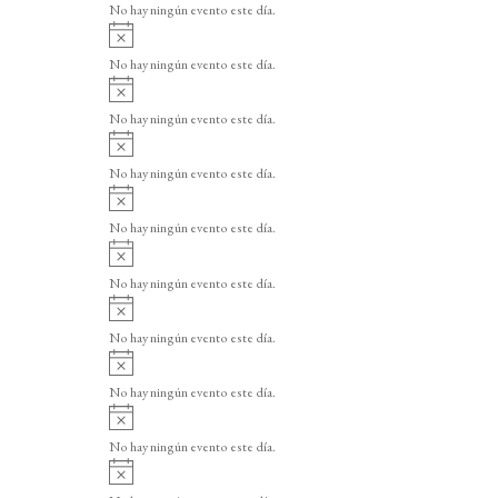
o
No hay ningún evento este día.
i
A
s
v
o
No hay ningún evento este día.
i
A
s
v
o
No hay ningún evento este día.
i
A
s
v
o
No hay ningún evento este día.
i
A
s
v
o
No hay ningún evento este día.
i
A
s
v
o
No hay ningún evento este día.
i
A
s
v
o
No hay ningún evento este día.
i
A
s
v
o
No hay ningún evento este día.
i
A
s
v
o
No hay ningún evento este día.
i
A
s
v
o