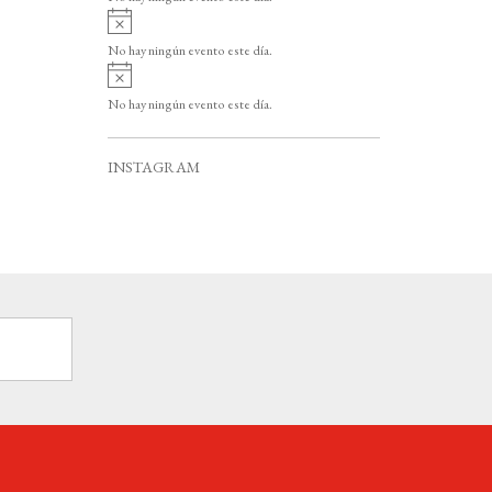
i
A
s
v
o
No hay ningún evento este día.
i
A
s
v
o
No hay ningún evento este día.
i
s
o
INSTAGRAM