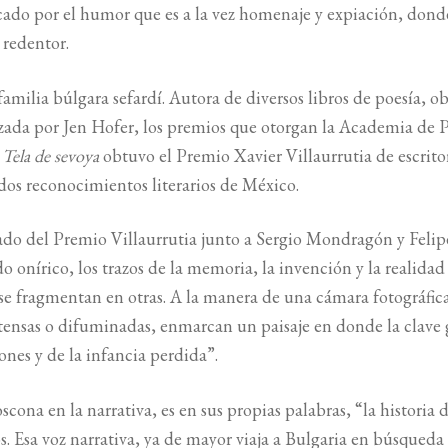
cado por el humor que es a la vez homenaje y expiación, dond
 redentor.
milia búlgara sefardí. Autora de diversos libros de poesía, o
lizada por Jen Hofer, los premios que otorgan la Academia de 
r
Tela de sevoya
obtuvo el Premio Xavier Villaurrutia de escrito
idos reconocimientos literarios de México.
do del Premio Villaurrutia junto a Sergio Mondragón y Felip
 onírico, los trazos de la memoria, la invención y la realidad
 se fragmentan en otras. A la manera de una cámara fotográfic
ntensas o difuminadas, enmarcan un paisaje en donde la clave 
nes y de la infancia perdida”.
ona en la narrativa, es en sus propias palabras, “la historia 
s. Esa voz narrativa, ya de mayor viaja a Bulgaria en búsqueda