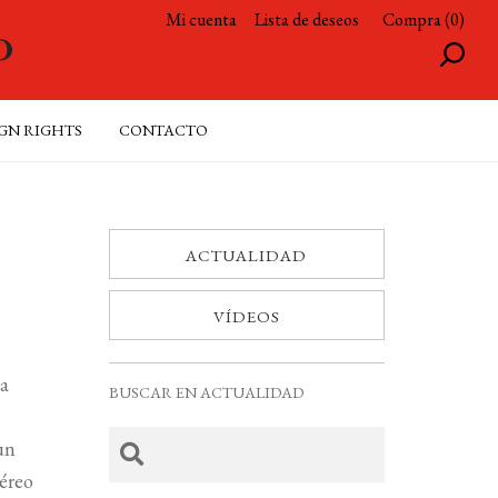
Mi cuenta
Lista de deseos
Compra (0)
GN RIGHTS
CONTACTO
ACTUALIDAD
VÍDEOS
la
BUSCAR EN ACTUALIDAD
un
téreo