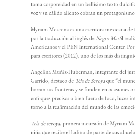
toma corporeidad en un bellísimo texto dulcifi
voz y su cálido aliento cobran un protagonismo
Myriam Moscona es una escritora mexicana de fa
por la traducción al inglés de
Negro Marfi
l rea
Americanos y el PEN International Center. Po
para escritores (2012), uno de los más distingu
Angelina Muñiz-Huberman, integrante del jura
Garrido, destacó de
Tela de Sevoya
que “el mundo
borran sus fronteras y se funden en ocasiones o
enfoques precisos o bien fuera de foco, luces i
torno a la reafirmación del mundo de las emocio
Tela de sevoya
, primera incursión de Myriam Mosc
niña que recibe el ladino de parte de sus abuelo