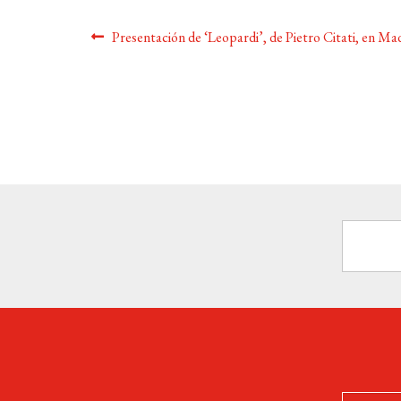
Navegación
Anterior:
Presentación de ‘Leopardi’, de Pietro Citati, en Ma
de
entradas