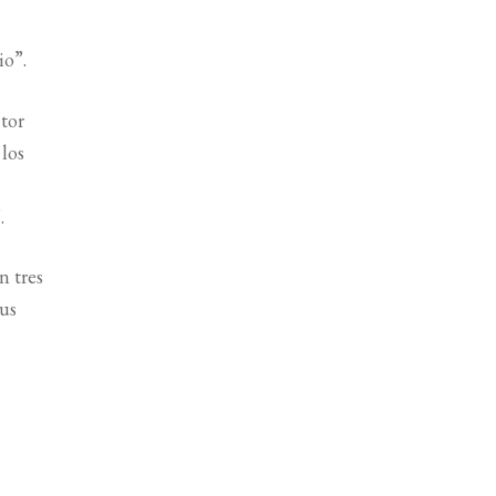
io”.
ctor
 los
.
n tres
sus