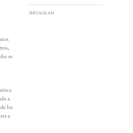
v
s
s
s
s
s
s
s
e
e
INSTAGRAM
n
t
o
ntos
s
tros,
ebo es
mérica
ada a
de los
res a