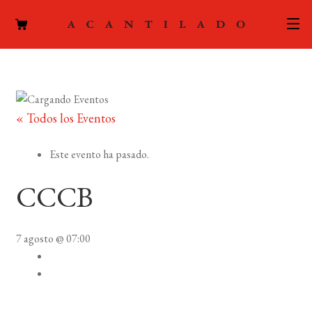
CATÁLOGO
AUTORES
Expand
« Todos los Eventos
el
ACTUALIDAD
Expand
menú
Este evento ha pasado.
el
hijo
PODCAST
menú
CCCB
hijo
LA EDITORIAL
Expand
el
7 agosto @ 07:00
FOREIGN RIGHTS
menú
hijo
CONTACTO
MI CUENTA