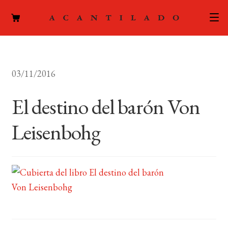
CATÁLOGO
03/11/2016
AUTORES
Expand
el
El destino del barón Von
ACTUALIDAD
Expand
menú
el
hijo
Leisenbohg
PODCAST
menú
hijo
LA EDITORIAL
Expand
el
FOREIGN RIGHTS
menú
hijo
CONTACTO
MI CUENTA