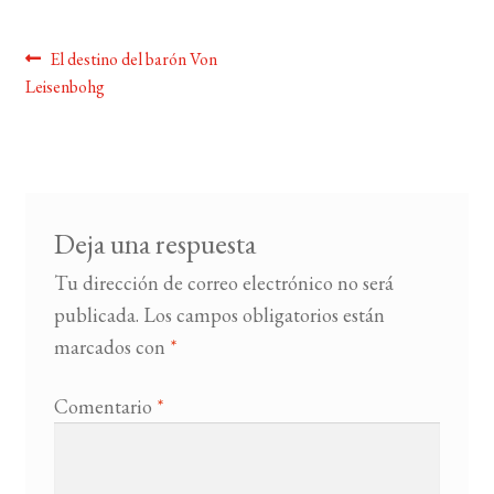
BUSCAR
Navegación
Anterior:
El destino del barón Von
Leisenbohg
de
LISTA DE LIBROS
entradas
Deja una respuesta
Tu dirección de correo electrónico no será
publicada.
Los campos obligatorios están
marcados con
*
Comentario
*