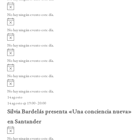
d
i
A
e
s
v
o
No hay ningún evento este día.
E
i
A
s
v
v
o
No hay ningún evento este día.
i
e
A
s
v
n
o
No hay ningún evento este día.
i
A
t
s
v
o
No hay ningún evento este día.
o
i
A
s
s
v
o
No hay ningún evento este día.
i
A
s
v
o
No hay ningún evento este día.
i
14 agosto
s
14 agosto @ 19:00
-
20:00
o
Silvia Bardelás presenta «Una conciencia nueva»
en Santander
A
v
No hay ningún evento este día.