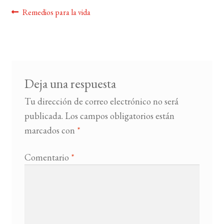
Navegación
Anterior:
Remedios para la vida
BUSCAR
de
entradas
LISTA DE LIBROS
Deja una respuesta
Tu dirección de correo electrónico no será
publicada.
Los campos obligatorios están
marcados con
*
Comentario
*