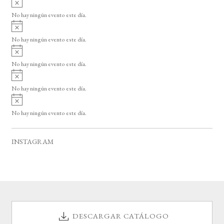
s
v
o
No hay ningún evento este día.
i
A
s
v
o
No hay ningún evento este día.
i
A
s
v
o
No hay ningún evento este día.
i
A
s
v
o
No hay ningún evento este día.
i
A
s
v
o
No hay ningún evento este día.
i
s
o
INSTAGRAM
DESCARGAR CATÁLOGO