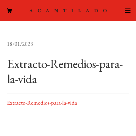
CATÁLOGO
18/01/2023
AUTORES
Expand
el
Extracto-Remedios-para-
ACTUALIDAD
Expand
menú
el
hijo
la-vida
PODCAST
menú
hijo
LA EDITORIAL
Expand
el
Extracto-Remedios-para-la-vida
FOREIGN RIGHTS
menú
hijo
CONTACTO
MI CUENTA