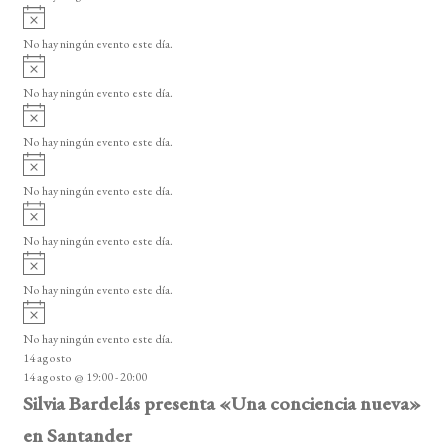
i
A
s
v
o
No hay ningún evento este día.
i
A
s
v
o
No hay ningún evento este día.
i
A
s
v
o
No hay ningún evento este día.
i
A
s
v
o
No hay ningún evento este día.
i
A
s
v
o
No hay ningún evento este día.
i
A
s
v
o
No hay ningún evento este día.
i
A
s
v
o
No hay ningún evento este día.
i
14 agosto
s
14 agosto @ 19:00
-
20:00
o
Silvia Bardelás presenta «Una conciencia nueva»
en Santander