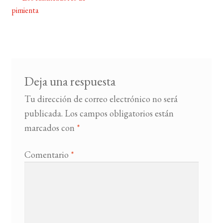
Navegación
pimienta
de
BUSCAR
entradas
LISTA DE LIBROS
Deja una respuesta
Tu dirección de correo electrónico no será
publicada.
Los campos obligatorios están
marcados con
*
Comentario
*