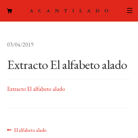
CATÁLOGO
03/04/2019
AUTORES
Expand
el
Extracto El alfabeto alado
ACTUALIDAD
Expand
menú
el
hijo
PODCAST
menú
hijo
Extracto El alfabeto alado
LA EDITORIAL
Expand
el
FOREIGN RIGHTS
menú
hijo
CONTACTO
Navegación
Anterior:
El alfabeto alado
MI CUENTA