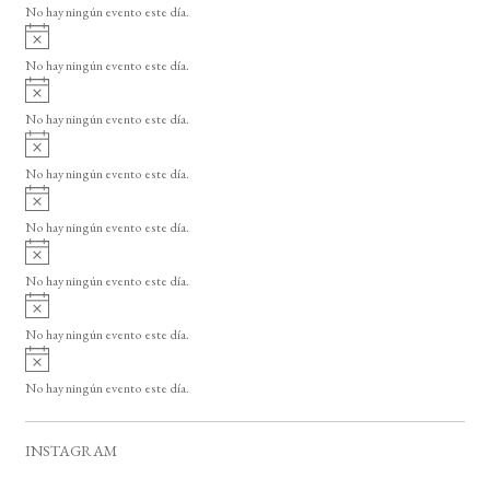
o
No hay ningún evento este día.
i
A
s
v
o
No hay ningún evento este día.
i
A
s
v
o
No hay ningún evento este día.
i
A
s
v
o
No hay ningún evento este día.
i
A
s
v
o
No hay ningún evento este día.
i
A
s
v
o
No hay ningún evento este día.
i
A
s
v
o
No hay ningún evento este día.
i
A
s
v
o
No hay ningún evento este día.
i
s
o
INSTAGRAM