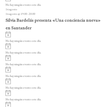
v
o
No hay ningún evento este día.
i
14 agosto
s
14 agosto @ 19:00
-
20:00
o
Silvia Bardelás presenta «Una conciencia nueva»
en Santander
A
v
No hay ningún evento este día.
i
A
s
v
o
No hay ningún evento este día.
i
A
s
v
o
No hay ningún evento este día.
i
A
s
v
o
No hay ningún evento este día.
i
A
s
v
o
No hay ningún evento este día.
i
A
s
v
o
No hay ningún evento este día.
i
A
s