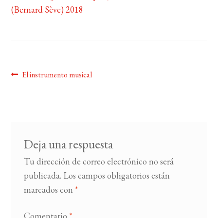
(Bernard Sève) 2018
BUSCAR
LISTA DE LIBROS
Navegación
Anterior:
El instrumento musical
de
entradas
Deja una respuesta
Tu dirección de correo electrónico no será
publicada.
Los campos obligatorios están
marcados con
*
Comentario
*