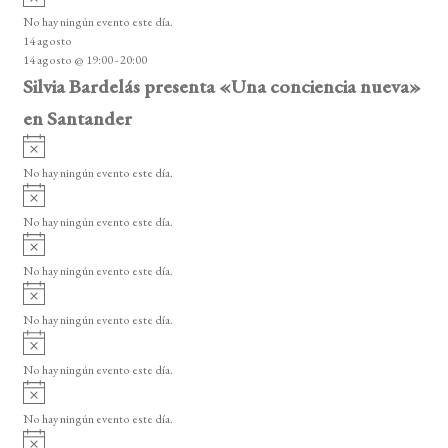
v
o
No hay ningún evento este día.
i
14 agosto
s
14 agosto @ 19:00
-
20:00
o
Silvia Bardelás presenta «Una conciencia nueva»
en Santander
A
v
No hay ningún evento este día.
i
A
s
v
o
No hay ningún evento este día.
i
A
s
v
o
No hay ningún evento este día.
i
A
s
v
o
No hay ningún evento este día.
i
A
s
v
o
No hay ningún evento este día.
i
A
s
v
o
No hay ningún evento este día.
i
A
s