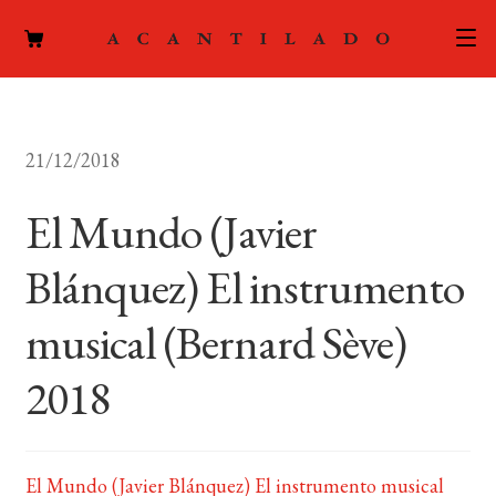
CATÁLOGO
21/12/2018
AUTORES
Expand
el
El Mundo (Javier
ACTUALIDAD
Expand
menú
el
hijo
Blánquez) El instrumento
PODCAST
menú
hijo
musical (Bernard Sève)
LA EDITORIAL
Expand
el
2018
FOREIGN RIGHTS
menú
hijo
CONTACTO
El Mundo (Javier Blánquez) El instrumento musical
MI CUENTA