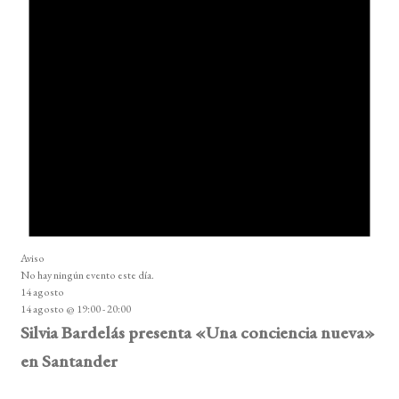
Aviso
No hay ningún evento este día.
14 agosto
14 agosto @ 19:00
-
20:00
Silvia Bardelás presenta «Una conciencia nueva»
en Santander