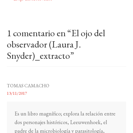
Navegación
de
BUSCAR
entradas
LISTA DE LIBROS
1 comentario en “
El ojo del
observador (Laura J.
Snyder)_extracto
”
TOMAS CAMACHO
13/11/2017
Es un libro magnífico; explora la relación entre
dos personajes históricos, Leeuwenhoek, el
padre de la microbiología y parasitología,