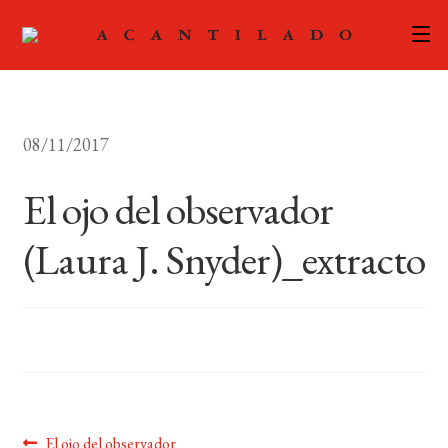
CATÁLOGO
08/11/2017
AUTORES
Expand
el
El ojo del observador
ACTUALIDAD
Expand
menú
el
hijo
(Laura J. Snyder)_extracto
PODCAST
menú
hijo
LA EDITORIAL
Expand
el
FOREIGN RIGHTS
menú
hijo
CONTACTO
Anterior:
El ojo del observador
MI CUENTA