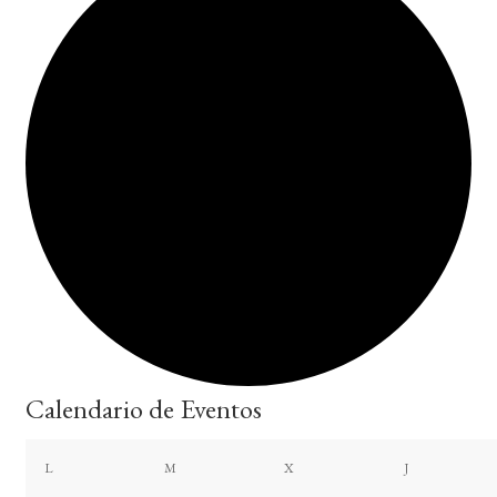
Calendario de Eventos
lunes
martes
miércoles
jueves
L
M
X
J