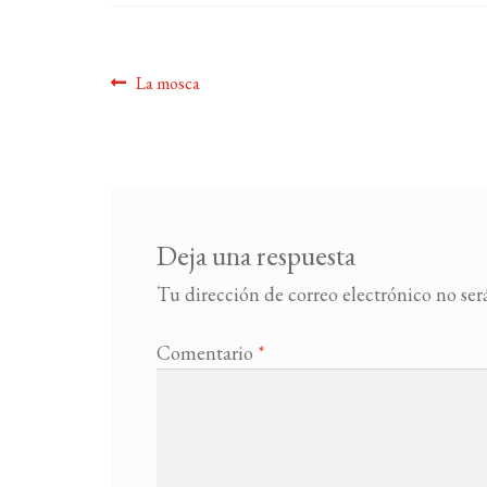
Navegación
Anterior:
La mosca
de
entradas
Deja una respuesta
Tu dirección de correo electrónico no ser
Comentario
*