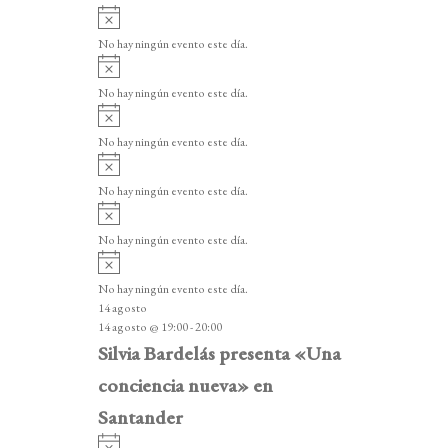
A
v
No hay ningún evento este día.
i
A
s
v
o
No hay ningún evento este día.
i
A
s
v
o
No hay ningún evento este día.
i
A
s
v
o
No hay ningún evento este día.
i
A
s
v
o
No hay ningún evento este día.
i
A
s
v
o
No hay ningún evento este día.
i
14 agosto
s
14 agosto @ 19:00
-
20:00
o
Silvia Bardelás presenta «Una
conciencia nueva» en
Santander
A