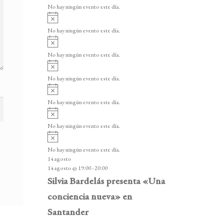
v
v
o
No hay ningún evento este día.
i
e
A
s
v
n
o
No hay ningún evento este día.
i
A
t
s
v
o
No hay ningún evento este día.
o
i
A
s
s
v
o
No hay ningún evento este día.
i
A
s
v
o
No hay ningún evento este día.
i
A
s
v
o
No hay ningún evento este día.
i
A
s
v
o
No hay ningún evento este día.
i
14 agosto
s
14 agosto @ 19:00
-
20:00
o
Silvia Bardelás presenta «Una
conciencia nueva» en
Santander