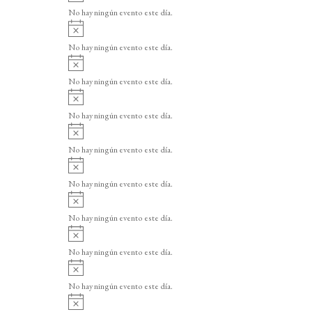
v
o
No hay ningún evento este día.
i
A
s
v
o
No hay ningún evento este día.
i
A
s
v
o
No hay ningún evento este día.
i
A
s
v
o
No hay ningún evento este día.
i
A
s
v
o
No hay ningún evento este día.
i
A
s
v
o
No hay ningún evento este día.
i
A
s
v
o
No hay ningún evento este día.
i
A
s
v
o
No hay ningún evento este día.
i
A
s
v
o
No hay ningún evento este día.
i
A
s