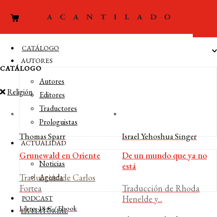
CATÁLOGO
AUTORES
CATÁLOGO
Autores
Religión
Editores
Traductores
Prologuistas
Thomas Sparr
Israel Yehoshua Singer
ACTUALIDAD
Grunewald en Oriente
De un mundo que ya no
Noticias
está
Traducción de Carlos
Agenda
Fortea
Traducción de Rhoda
Henelde y...
PODCAST
Libro: 18 € / Ebook
LA EDITORIAL