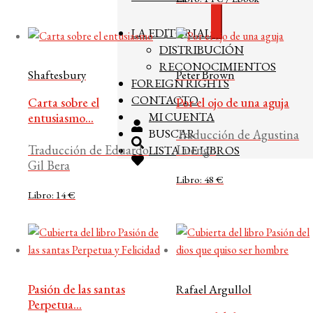
Expandir
LA EDITORIAL
el
DISTRIBUCIÓN
menú
hijo
RECONOCIMIENTOS
Shaftesbury
Peter Brown
FOREIGN RIGHTS
CONTACTO
Carta sobre el
Por el ojo de una aguja
MI CUENTA
entusiasmo...
BUSCAR
Traducción de Agustina
Traducción de Eduardo
Luengo
LISTA DE LIBROS
Gil Bera
Libro: 48 €
Libro: 14 €
Pasión de las santas
Rafael Argullol
Perpetua...