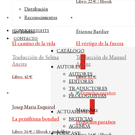
Libro: 22 € / Ebook
Distribución
Reconocimientos
FOREIGN RIGHTS
Lev Tolstói
Étienne Barilier
CONTACTO
El camino de la vida
El vértigo de la fuerza
CATÁLOGO
Traducción de Selma
Traducción de Manuel
Ancira
Arranz
Expandir
AUTORES
el
AUTORES
menú
Libro: 42 €
Libro: 12 €
hijo
EDITORES
TRADUCTORES
PROLOGUISTAS
Josep Maria Esquirol
Mario Satz
Expandir
ACTUALIDAD
el
La penúltima bondad
NOTICIAS
menú
Pequeños paraísos
hijo
AGENDA
Libro: 16 € / Ebook y audiolibro
PODCAST
Libro: 14 € / Ebook