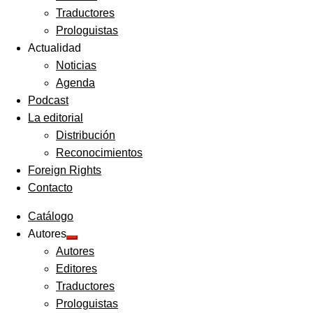
Traductores
Prologuistas
Actualidad
Noticias
Agenda
Podcast
La editorial
Distribución
Reconocimientos
Foreign Rights
Contacto
Catálogo
Autores
Expandir
Autores
el
menú
Editores
hijo
Traductores
Prologuistas