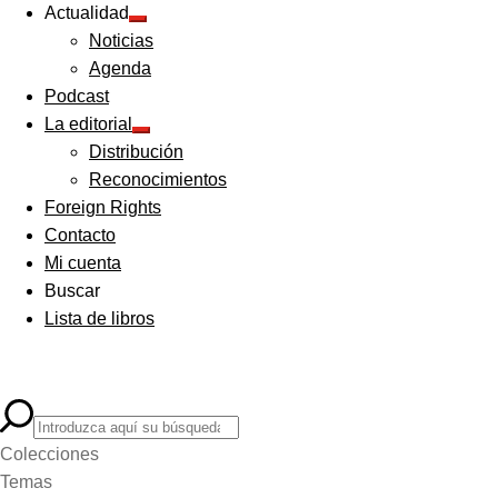
Actualidad
Expandir
Noticias
el
menú
Agenda
hijo
Podcast
La editorial
Expandir
Distribución
el
menú
Reconocimientos
hijo
Foreign Rights
Contacto
Mi cuenta
Buscar
Lista de libros
Colecciones
Temas