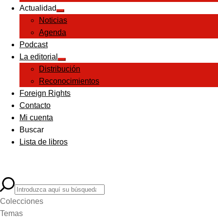
Actualidad
Expandir
Noticias
el
menú
Agenda
hijo
Podcast
La editorial
Expandir
Distribución
el
menú
Reconocimientos
hijo
Foreign Rights
Contacto
Mi cuenta
Buscar
Lista de libros
Colecciones
Temas