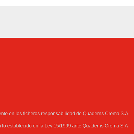
ente en los ficheros responsabilidad de Quaderns Crema S.A.
on lo establecido en la Ley 15/1999 ante Quaderns Crema S.A
cantilado.es