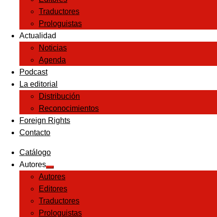
Traductores
Prologuistas
Actualidad
Noticias
Agenda
Podcast
La editorial
Distribución
Reconocimientos
Foreign Rights
Contacto
Catálogo
Autores
Expandir
Autores
el
menú
Editores
hijo
Traductores
Prologuistas