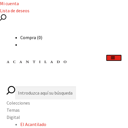
Mi cuenta
Lista de deseos
Compra (0)
Catálogo
Expand
Autores
el
Colecciones
menú
Expand
Actualidad
Temas
hijo
el
Digital
menú
Podcast
El Acantilado
hijo