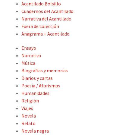
Acantilado Bolsillo
Expand
La editorial
Cuadernos del Acantilado
el
Narrativa del Acantilado
menú
Foreign Rights
Fuera de colección
hijo
Anagrama + Acantilado
Contacto
Ensayo
Narrativa
Mi cuenta
Música
Biografías y memorias
Buscar
Diarios y cartas
Poesía / Aforismos
Lista de libros
Humanidades
Religión
Viajes
Novela
Relato
Novela negra