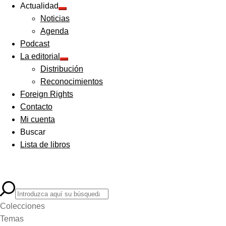
Actualidad
Expandir
Noticias
el
menú
Agenda
hijo
Podcast
La editorial
Expandir
Distribución
el
menú
Reconocimientos
hijo
Foreign Rights
Contacto
Mi cuenta
Buscar
Lista de libros
Colecciones
Temas