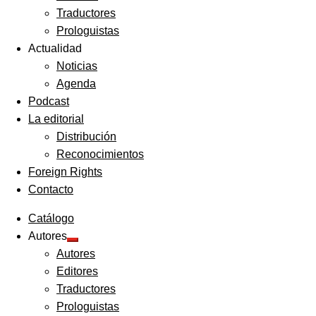
Traductores
Prologuistas
Actualidad
Noticias
Agenda
Podcast
La editorial
Distribución
Reconocimientos
Foreign Rights
Contacto
Catálogo
Autores
Expandir
Autores
el
menú
Editores
hijo
Traductores
Prologuistas