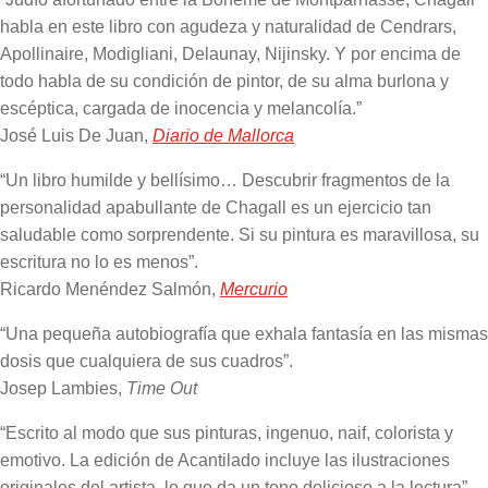
habla en este libro con agudeza y naturalidad de Cendrars,
Apollinaire, Modigliani, Delaunay, Nijinsky. Y por encima de
todo habla de su condición de pintor, de su alma burlona y
escéptica, cargada de inocencia y melancolía.”
José Luis De Juan,
Diario de Mallorca
“Un libro humilde y bellísimo… Descubrir fragmentos de la
personalidad apabullante de Chagall es un ejercicio tan
saludable como sorprendente. Si su pintura es maravillosa, su
escritura no lo es menos”.
Ricardo Menéndez Salmón,
Mercurio
“Una pequeña autobiografía que exhala fantasía en las mismas
dosis que cualquiera de sus cuadros”.
Josep Lambies,
Time Out
“Escrito al modo que sus pinturas, ingenuo, naif, colorista y
emotivo. La edición de Acantilado incluye las ilustraciones
originales del artista, lo que da un tono delicioso a la lectura”.