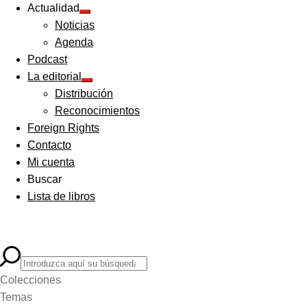
Actualidad
Expandir
Noticias
el
menú
Agenda
hijo
Podcast
La editorial
Expandir
Distribución
el
menú
Reconocimientos
hijo
Foreign Rights
Contacto
Mi cuenta
Buscar
Lista de libros
Colecciones
Temas