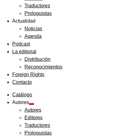
Traductores
Prologuistas
Actualidad
Noticias
Agenda
Podcast
La editorial
Distribución
Reconocimientos
Foreign Rights
Contacto
Catálogo
Autores
Expandir
Autores
el
menú
Editores
hijo
Traductores
Prologuistas