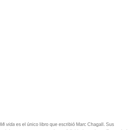
Autor:
Marc Chagall
Traductor:
Martí Bassets
ISBN:
978-84-15277-54-5
Edición:
5ª
Encuadernación:
Rústica cosida
Formato:
13 x 21 cm
Páginas:
224
Extracto del libro
Cubierta del libro
Mi vida
es el único libro que escribió Marc Chagall. Sus