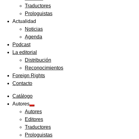
Traductores
Prologuistas
Actualidad
Noticias
Agenda
Podcast
La editorial
Distribución
Reconocimientos
Foreign Rights
Contacto
Catálogo
Autores
Expandir
Autores
el
menú
Editores
hijo
Traductores
Prologuistas