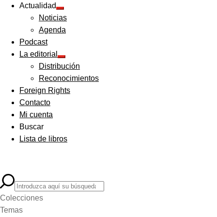
Actualidad
Expandir
Noticias
el
menú
Agenda
hijo
Podcast
La editorial
Expandir
Distribución
el
menú
Reconocimientos
hijo
Foreign Rights
Contacto
Mi cuenta
Buscar
Lista de libros
Colecciones
Temas