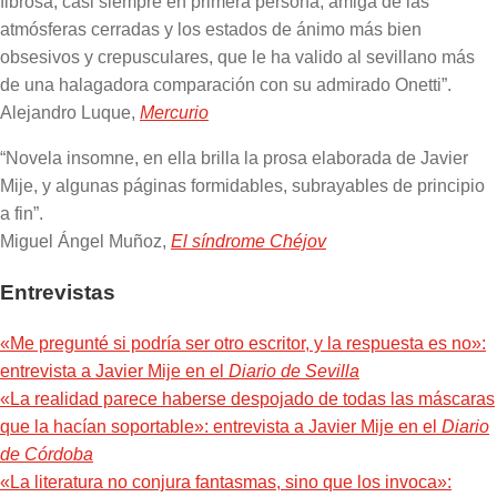
fibrosa, casi siempre en primera persona, amiga de las
atmósferas cerradas y los estados de ánimo más bien
obsesivos y crepusculares, que le ha valido al sevillano más
de una halagadora comparación con su admirado Onetti”.
Alejandro Luque,
Mercurio
“Novela insomne, en ella brilla la prosa elaborada de Javier
Mije, y algunas páginas formidables, subrayables de principio
a fin”.
Miguel Ángel Muñoz,
El síndrome Chéjov
Entrevistas
«Me pregunté si podría ser otro escritor, y la respuesta es no»:
entrevista a Javier Mije en el
Diario de Sevilla
«La realidad parece haberse despojado de todas las máscaras
que la hacían soportable»: entrevista a Javier Mije en el
Diario
de Córdoba
«La literatura no conjura fantasmas, sino que los invoca»: