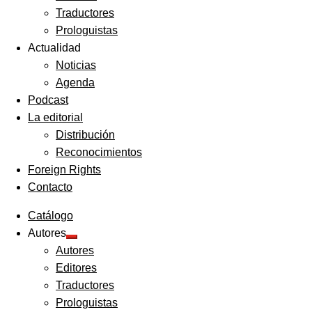
Traductores
Prologuistas
Actualidad
Noticias
Agenda
Podcast
La editorial
Distribución
Reconocimientos
Foreign Rights
Contacto
Catálogo
Autores
Expandir
Autores
el
menú
Editores
hijo
Traductores
Prologuistas