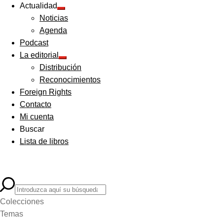
Actualidad
Expandir
Noticias
el
menú
Agenda
hijo
Podcast
La editorial
Expandir
Distribución
el
menú
Reconocimientos
hijo
Foreign Rights
Contacto
Mi cuenta
Buscar
Lista de libros
Colecciones
Temas