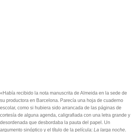
Edición:
1ª
Encuadernación:
Rústica cosida
Formato:
13 x 21 cm
Páginas:
160
Extracto del libro
Cubierta del libro
«Había recibido la nota manuscrita de Almeida en la sede de
su productora en Barcelona. Parecía una hoja de cuaderno
escolar, como si hubiera sido arrancada de las páginas de
cortesía de alguna agenda, caligrafiada con una letra grande y
desordenada que desbordaba la pauta del papel. Un
argumento sinóptico y el título de la película:
La larga noche
.