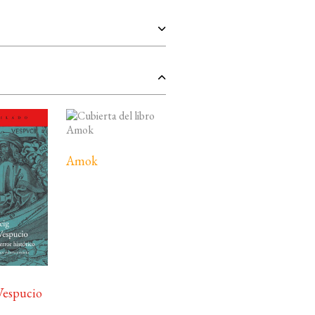
Amok
Vespucio