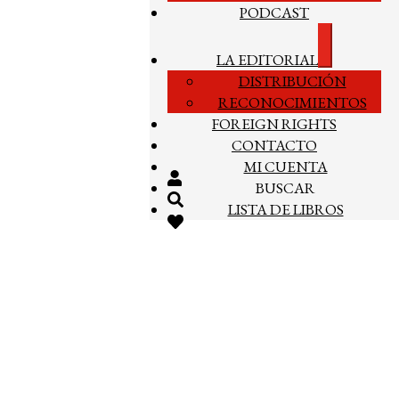
PODCAST
Expandir
LA EDITORIAL
el
DISTRIBUCIÓN
menú
hijo
RECONOCIMIENTOS
FOREIGN RIGHTS
CONTACTO
MI CUENTA
BUSCAR
LISTA DE LIBROS