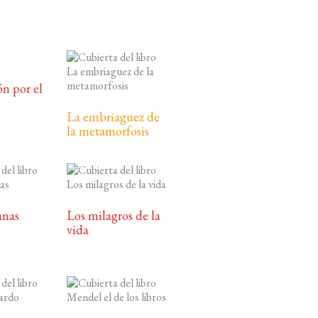
ón por el
La embriaguez de
la metamorfosis
anas
Los milagros de la
vida