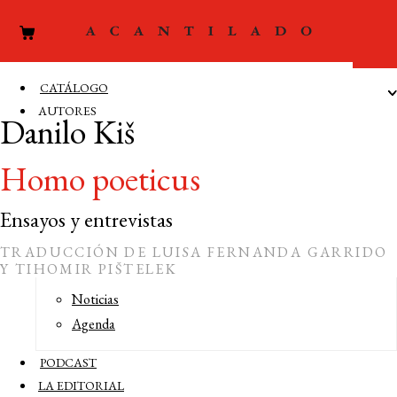
CATÁLOGO
AUTORES
Danilo Kiš
Autores
Homo poeticus
Editores
Traductores
Ensayos y entrevistas
Prologuistas
TRADUCCIÓN DE LUISA FERNANDA GARRIDO
ACTUALIDAD
Y TIHOMIR PIŠTELEK
Noticias
Agenda
PODCAST
COMPRAR LIBRO 20 €
LA EDITORIAL