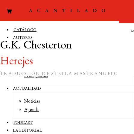
CATÁLOGO
AUTORES
G.K. Chesterton
Autores
Herejes
Editores
Traductores
TRADUCCIÓN DE STELLA MASTRANGELO
Prologuistas
ACTUALIDAD
Noticias
Agenda
EDICIÓN AGOTADA (18 €)
PODCAST
LA EDITORIAL
En
Herejes
, G. K. Chesterton dibuja una personalísima crítica