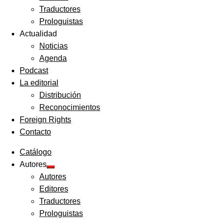
Traductores
Prologuistas
Actualidad
Noticias
Agenda
Podcast
La editorial
Distribución
Reconocimientos
Foreign Rights
Contacto
Catálogo
Autores
Expandir
Autores
el
menú
Editores
hijo
Traductores
Prologuistas