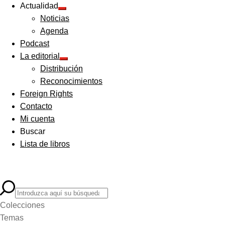
Actualidad
Expandir
Noticias
el
menú
Agenda
hijo
Podcast
La editorial
Expandir
Distribución
el
menú
Reconocimientos
hijo
Foreign Rights
Contacto
Mi cuenta
Buscar
Lista de libros
Colecciones
Temas