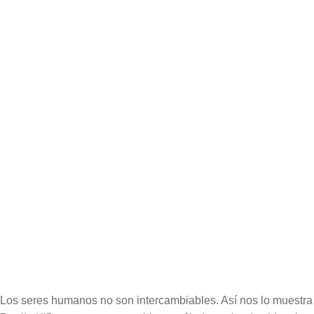
Autor:
Danilo Kiš
Traductor:
Nevenka Vasiljevic
ISBN:
978-84-96834-59-0
Edición:
3ª
Encuadernación:
Rústica cosida
Formato:
13 x 21 cm
Páginas:
208
Cubierta del libro
Los seres humanos no son intercambiables. Así nos lo muestra