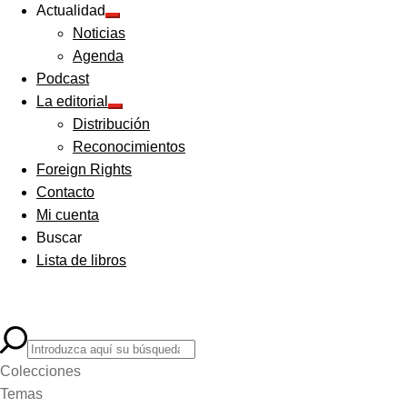
Actualidad
Expandir
Noticias
el
menú
Agenda
hijo
Podcast
La editorial
Expandir
Distribución
el
menú
Reconocimientos
hijo
Foreign Rights
Contacto
Mi cuenta
Buscar
Lista de libros
Colecciones
Temas