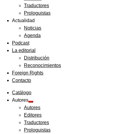
Traductores
Prologuistas
Actualidad
Noticias
Agenda
Podcast
La editorial
Distribución
Reconocimientos
Foreign Rights
Contacto
Catálogo
Autores
Expandir
Autores
el
menú
Editores
hijo
Traductores
Prologuistas