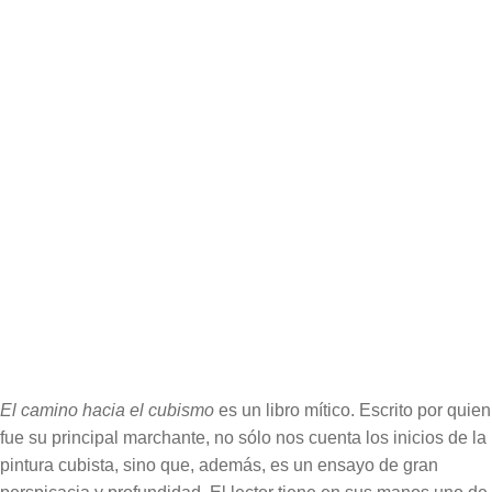
ISBN:
978-84-15689-37-9
Edición:
1ª
Encuadernación:
Rústica cosida
Formato:
11,5 x 18 cm
Páginas:
96
Extracto del libro
Cubierta del libro
El camino hacia el cubismo
es un libro mítico. Escrito por quien
fue su principal marchante, no sólo nos cuenta los inicios de la
pintura cubista, sino que, además, es un ensayo de gran