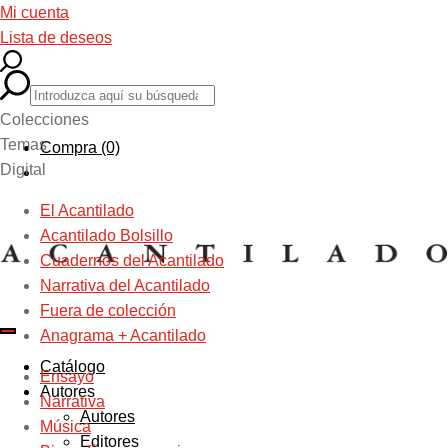
Mi cuenta
Lista de deseos
Colecciones
Temas
Compra (0)
Digital
El Acantilado
Acantilado Bolsillo
Cuadernos del Acantilado
Narrativa del Acantilado
Fuera de colección
Anagrama + Acantilado
Catálogo
Ensayo
Autores
Narrativa
Autores
Música
Editores