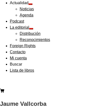
Actualidad
Expandir
Noticias
el
menú
Agenda
hijo
Podcast
La editorial
Expandir
Distribución
el
menú
Reconocimientos
hijo
Foreign Rights
Contacto
Mi cuenta
Buscar
Lista de libros
Jaume Vallcorba