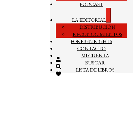
PODCAST
Expandir
LA EDITORIAL
el
DISTRIBUCIÓN
menú
hijo
RECONOCIMIENTOS
FOREIGN RIGHTS
CONTACTO
MI CUENTA
BUSCAR
LISTA DE LIBROS