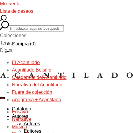
Mi cuenta
Lista de deseos
Colecciones
Temas
Compra (0)
Digital
El Acantilado
Acantilado Bolsillo
Cuadernos del Acantilado
Narrativa del Acantilado
Fuera de colección
Anagrama + Acantilado
Catálogo
Ensayo
Autores
Narrativa
Autores
Música
Editores