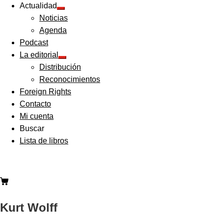
Actualidad
Expandir
Noticias
el
menú
Agenda
hijo
Podcast
La editorial
Expandir
Distribución
el
menú
Reconocimientos
hijo
Foreign Rights
Contacto
Mi cuenta
Buscar
Lista de libros
Kurt Wolff